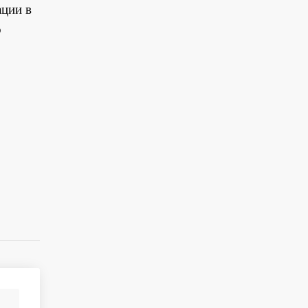
ации в
о