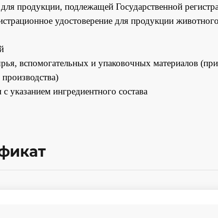
и для продукции, подлежащей Государственной регистр
гистрационное удостоверение для продукции животног
й
рья, вспомогательных и упаковочных материалов (при
 производства)
 с указанием ингредиентного состава
ификат