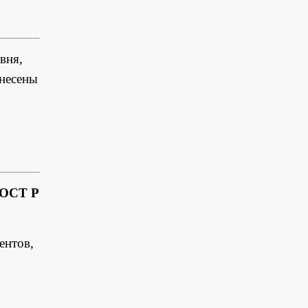
вня,
внесены
ГОСТ Р
ентов,