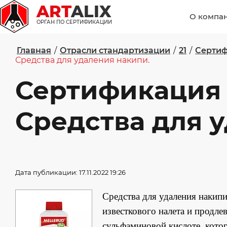
ART
ALIX
О компа
ОРГАН ПО СЕРТИФИКАЦИИ
Главная
/
Отрасли стандартизации
/
21
/
Сертиф
Средства для удаления накипи.
Сертификация
Средства для 
Дата публикации: 17.11.2022 19:26
Средства для удаления накип
известкового налета и продле
сульфаминовой кислоте, котор