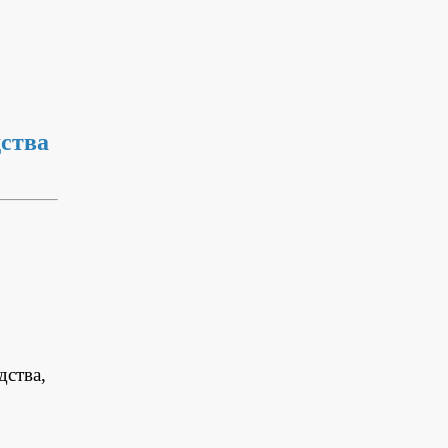
ства
дства,