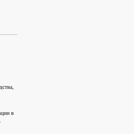
дства,
ации в
о