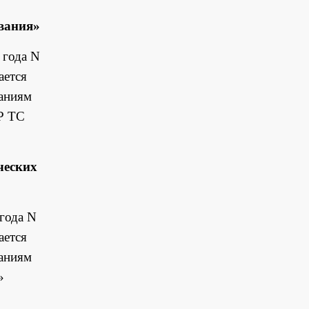
вания»
года N
ается
ваниям
ТР ТС
ческих
ода N
ается
ваниям
»