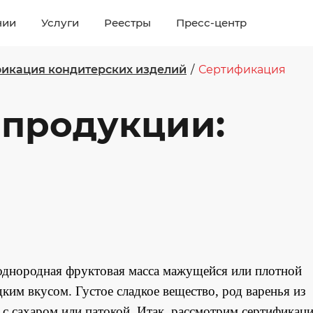
нии
Услуги
Реестры
Пресс-центр
икация кондитерских изделий
/
Сертификация
 продукции:
однородная фруктовая масса мажущейся или плотной
дким вкусом. Густое сладкое вещество, род варенья из
 с сахаром или патокой. Итак, рассмотрим сертификац