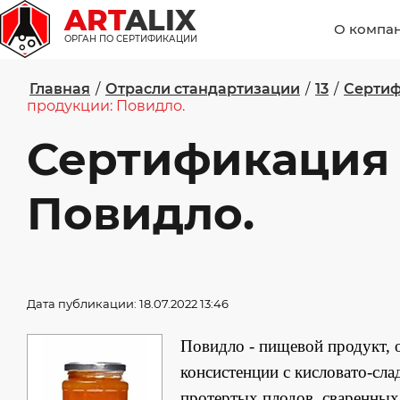
ART
ALIX
О компа
ОРГАН ПО СЕРТИФИКАЦИИ
Главная
/
Отрасли стандартизации
/
13
/
Сертиф
продукции: Повидло.
Сертификация
Повидло.
Дата публикации: 18.07.2022 13:46
Повидло - пищевой продукт, 
консистенции с кисловато-сла
протертых плодов, сваренных