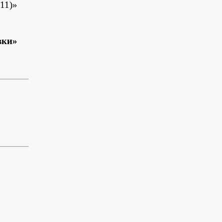
11)»
вки»