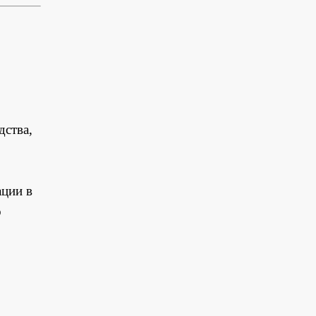
дства,
ации в
о