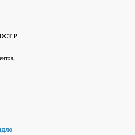
ГОСТ Р
ентов,
идло