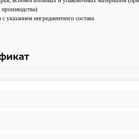
рья, вспомогательных и упаковочных материалов (при
 производства)
 с указанием ингредиентного состава
ификат