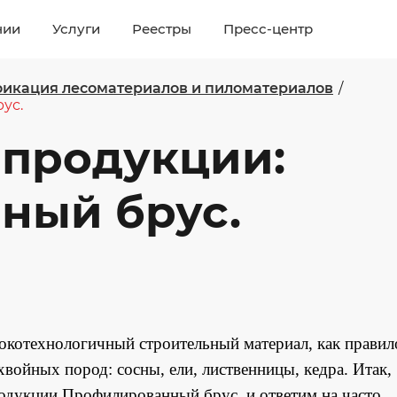
нии
Услуги
Реестры
Пресс-центр
икация лесоматериалов и пиломатериалов
/
ус.
 продукции:
ный брус.
котехнологичный строительный материал, как правил
войных пород: сосны, ели, лиственницы, кедра. Итак,
одукции Профилированный брус, и ответим на часто