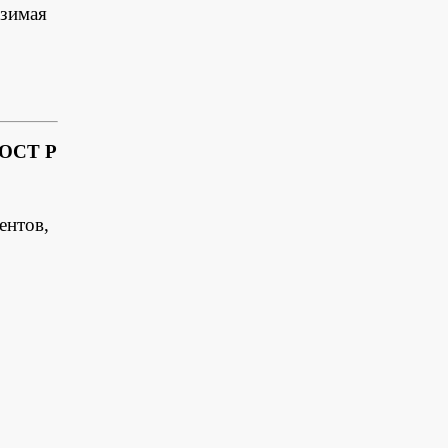
озимая
ГОСТ Р
ентов,