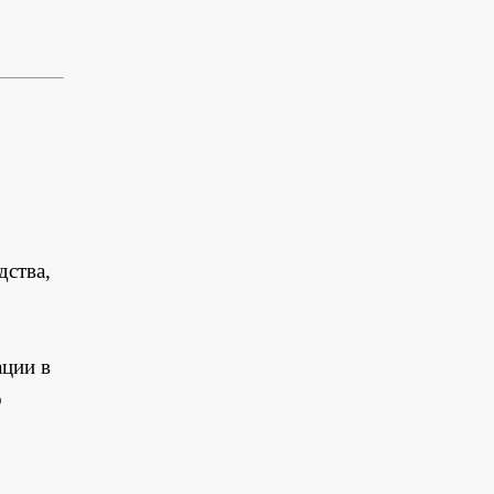
дства,
ации в
о