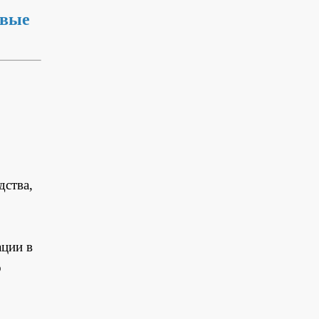
евые
дства,
ации в
о