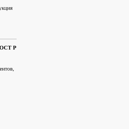
укция
ГОСТ Р
ентов,