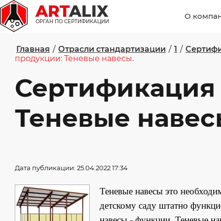
ART
ALIX
О компа
ОРГАН ПО СЕРТИФИКАЦИИ
Главная
/
Отрасли стандартизации
/
1
/
Сертифи
продукции: Теневые навесы.
Сертификация
Теневые навес
Дата публикации: 25.04.2022 17:34
Теневые навесы это необходи
детскому саду штатно функци
навесы - функции. Теневые на