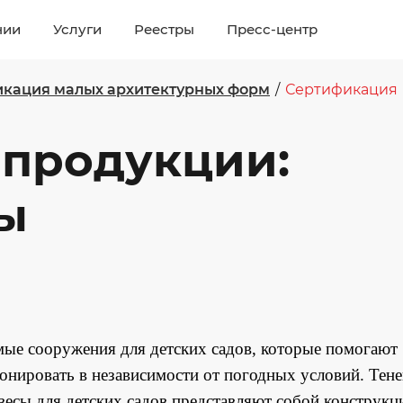
нии
Услуги
Реестры
Пресс-центр
кация малых архитектурных форм
/
Сертификация
 продукции:
ы
мые сооружения для детских садов, которые помогают
онировать в независимости от погодных условий. Тен
весы для детских садов представляют собой конструкц