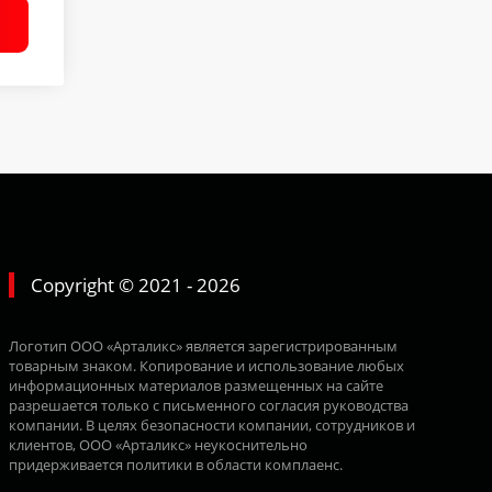
Copyright © 2021 - 2026
Логотип ООО «Арталикс» является зарегистрированным
товарным знаком. Копирование и использование любых
информационных материалов размещенных на сайте
разрешается только с письменного согласия руководства
компании. В целях безопасности компании, сотрудников и
клиентов, ООО «Арталикс» неукоснительно
придерживается политики в области комплаенс.