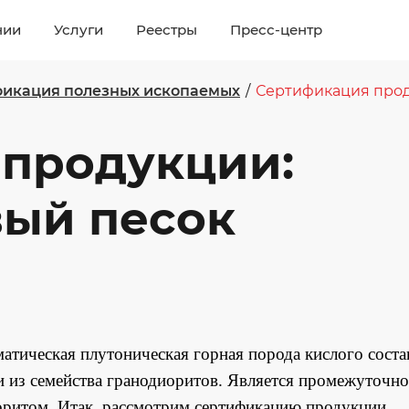
нии
Услуги
Реестры
Пресс-центр
икация полезных ископаемых
/
Сертификация прод
 продукции:
вый песок
атическая плутоническая горная порода кислого соста
 из семейства гранодиоритов. Является промежуточно
оритом. Итак, рассмотрим сертификацию продукции