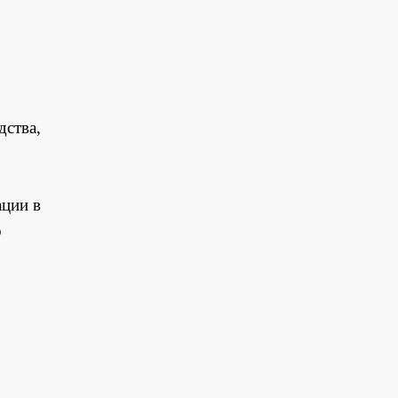
дства,
ации в
о