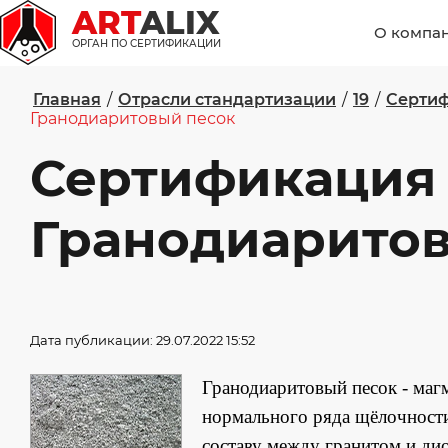
ART
ALIX
О компа
ОРГАН ПО СЕРТИФИКАЦИИ
Главная
/
Отрасли стандартизации
/
19
/
Сертиф
Гранодиаритовый песок
Сертификация
Гранодиарито
Дата публикации: 29.07.2022 15:52
Гранодиаритовый песок - магм
нормального ряда щёлочности
составу между гранитом и ди