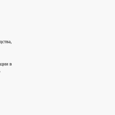
дства,
ации в
о