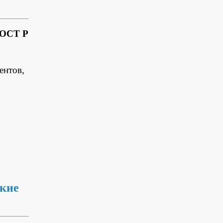
ГОСТ Р
ентов,
ские