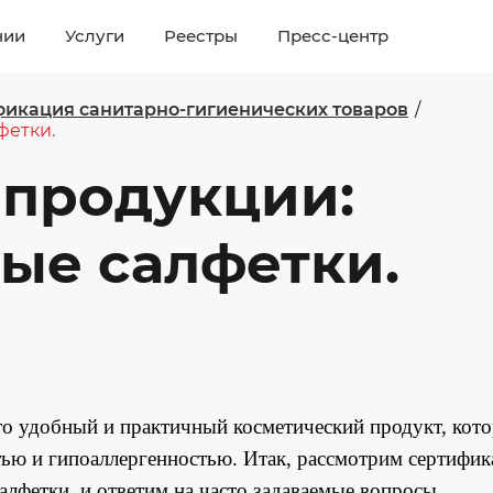
нии
Услуги
Реестры
Пресс-центр
икация санитарно-гигиенических товаров
/
фетки.
 продукции:
ые салфетки.
это удобный и практичный косметический продукт, кот
тью и гипоаллергенностью. Итак, рассмотрим сертифи
лфетки, и ответим на часто задаваемые вопросы.