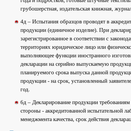
года и подростков, готовые штучные текстиль
грубошерстная, издательская книжная, журна
4д – Испытания образцов проводят в аккреди
продукции (единичное изделие). При декларир
зарегистрированное в соответствии с законод
территориях юридическое лицо или физическо
выполняющее функции иностранного изготовит
декларации на серийно выпускаемую продукцию
планируемого срока выпуска данной продукции
продукции - на срок, установленный заявителе
год.
6д –
Декларирование продукции требованиям н
стороны - аккредитованной испытательной л
менеджмента качества, срок действия деклараци