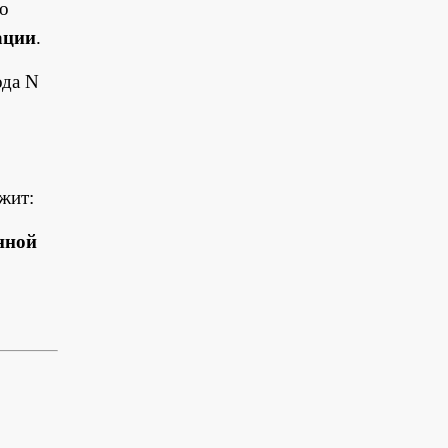
о
ации
.
да N
жит:
нной