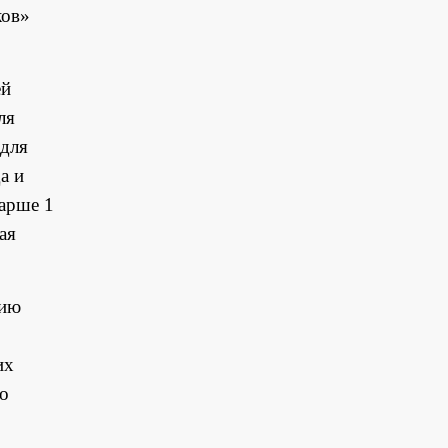
ков»
ей
ля
 для
а и
тарше 1
ая
тию
их
бо