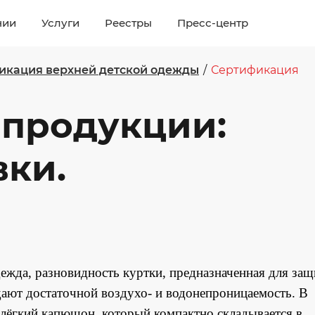
нии
Услуги
Реестры
Пресс-центр
икация верхней детской одежды
/
Сертификация
 продукции:
вки.
дежда, разновидность куртки, предназначенная для защ
дают достаточной воздухо- и водонепроницаемость. В
 лёгкий капюшон, который компактно складывается в