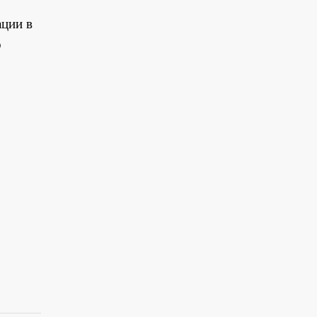
ации в
о