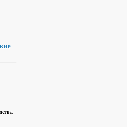
ские
дства,