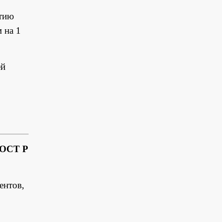
ртию
 на 1
ей
ГОСТ Р
ентов,