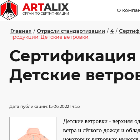
ART
ALIX
О компа
ОРГАН ПО СЕРТИФИКАЦИИ
Главная
/
Отрасли стандартизации
/
4
/
Сертиф
продукции: Детские ветровки.
Сертификация
Детские ветро
Дата публикации: 15.06.2022 14:55
Детские ветровки - верхняя о
ветра и лёгкого дождя и обла
некоторых ветровках имеется