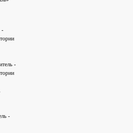
 -
итории
тель -
итории
,
ль -