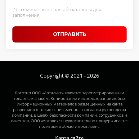
(*) - отмеченные поля обязательны для
заполнения.
ОТПРАВИТЬ
Copyright © 2021 - 2026
Логотип ООО «Арталикс» является зарегистрированным
товарным знаком. Копирование и использование любых
информационных материалов размещенных на сайте
разрешается только с письменного согласия руководства
компании. В целях безопасности компании, сотрудников и
клиентов, ООО «Арталикс» неукоснительно придерживается
политики в области комплаенс.
Карта сайта